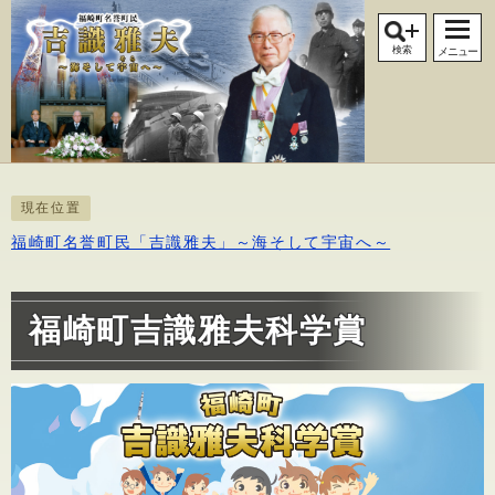
検索
メニュー
現在位置
福崎町名誉町民「吉識雅夫」～海そして宇宙へ～
福崎町吉識雅夫科学賞