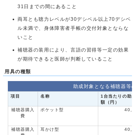
31日までの間にあること
両耳とも聴力レベルが30デシベル以上70デシベ
ル未満で、身体障害者手帳の交付対象とならな
いこと
補聴器の装用により、言語の習得等一定の効果
が期待できると医師が判断していること
用具の種類
助成対象となる補聴器等
項目
名称
1台当たりの助
額（円）
補聴器購入
ポケット型
40,
費
補聴器購入
耳かけ型
40,