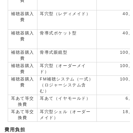
費
補聴器購入
耳穴型（レディメイド）
40,
費
補聴器購入
骨導式ポケット型
40,
費
補聴器購入
骨導式眼鏡型
100,
費
補聴器購入
耳穴型（オーダーメイ
100,
費
ド）
補聴器購入
FM補聴システム（一式）
100,
費
（ロジャーシステム含
む）
耳あて等交
耳あて（イヤモールド）
6,
換費
耳あて等交
耳穴型シェル（オーダー
18,
換費
メイド）
費用負担