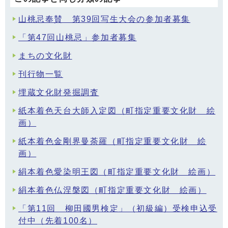
山桃忌奉賛 第39回写生大会の参加者募集
「第47回山桃忌」参加者募集
まちの文化財
刊行物一覧
埋蔵文化財発掘調査
紙本着色天台大師入定図（町指定重要文化財 絵
画）
紙本着色金剛界曼荼羅（町指定重要文化財 絵
画）
絹本着色愛染明王図（町指定重要文化財 絵画）
絹本着色仏涅槃図（町指定重要文化財 絵画）
「第11回 柳田國男検定」（初級編）受検申込受
付中（先着100名）