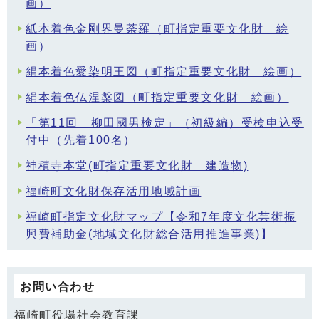
画）
紙本着色金剛界曼荼羅（町指定重要文化財 絵
画）
絹本着色愛染明王図（町指定重要文化財 絵画）
絹本着色仏涅槃図（町指定重要文化財 絵画）
「第11回 柳田國男検定」（初級編）受検申込受
付中（先着100名）
神積寺本堂(町指定重要文化財 建造物)
福崎町文化財保存活用地域計画
福崎町指定文化財マップ【令和7年度文化芸術振
興費補助金(地域文化財総合活用推進事業)】
お問い合わせ
福崎町役場社会教育課