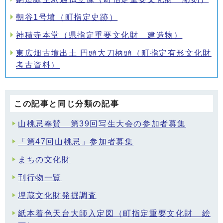
朝谷1号墳（町指定史跡）
神積寺本堂（県指定重要文化財 建造物）
東広畑古墳出土 円頭大刀柄頭（町指定有形文化財
考古資料）
この記事と同じ分類の記事
山桃忌奉賛 第39回写生大会の参加者募集
「第47回山桃忌」参加者募集
まちの文化財
刊行物一覧
埋蔵文化財発掘調査
紙本着色天台大師入定図（町指定重要文化財 絵