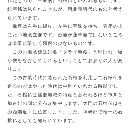
れたもので、一般的に石棺仏といわれるものです。
紀年銘は見られませんが、南北朝時代のものと考え
られています。
像容は右手に錫杖、左手に宝珠を持ち、雲座の上
にたつ地蔵立像です。台座が蓮華座ではないところ
は非常に珍しく類例の少ないものです。
このお地蔵様は別名「タライ地蔵」と呼はれ、寝
小便をなおしてくれるということでお参りの人があ
ります。
この古墳時代に造られた石棺を利用して石棺仏を
造るのがはやった時代は中世といわれる時期でし
た。石棺仏は播磨地域の特産と言われるほど市川と
加古川の間に分布が集中します。大門の石棺仏はそ
の西端近くに位置します。また、神崎郡で唯一の石
棺仏としても知られています。