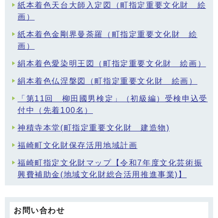
紙本着色天台大師入定図（町指定重要文化財 絵
画）
紙本着色金剛界曼荼羅（町指定重要文化財 絵
画）
絹本着色愛染明王図（町指定重要文化財 絵画）
絹本着色仏涅槃図（町指定重要文化財 絵画）
「第11回 柳田國男検定」（初級編）受検申込受
付中（先着100名）
神積寺本堂(町指定重要文化財 建造物)
福崎町文化財保存活用地域計画
福崎町指定文化財マップ【令和7年度文化芸術振
興費補助金(地域文化財総合活用推進事業)】
お問い合わせ