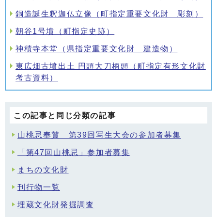
銅造誕生釈迦仏立像（町指定重要文化財 彫刻）
朝谷1号墳（町指定史跡）
神積寺本堂（県指定重要文化財 建造物）
東広畑古墳出土 円頭大刀柄頭（町指定有形文化財
考古資料）
この記事と同じ分類の記事
山桃忌奉賛 第39回写生大会の参加者募集
「第47回山桃忌」参加者募集
まちの文化財
刊行物一覧
埋蔵文化財発掘調査