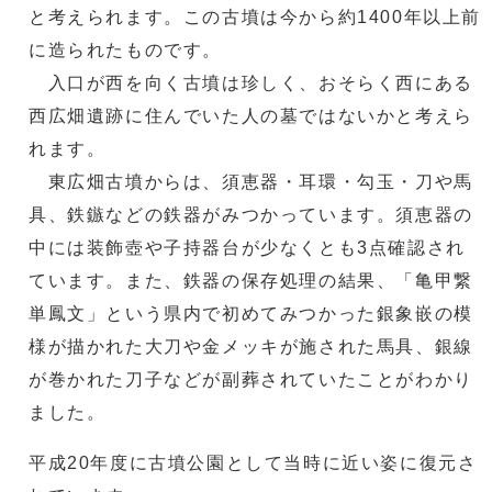
と考えられます。この古墳は今から約1400年以上前
に造られたものです。
入口が西を向く古墳は珍しく、おそらく西にある
西広畑遺跡に住んでいた人の墓ではないかと考えら
れます。
東広畑古墳からは、須恵器・耳環・勾玉・刀や馬
具、鉄鏃などの鉄器がみつかっています。須恵器の
中には装飾壺や子持器台が少なくとも3点確認され
ています。また、鉄器の保存処理の結果、「亀甲繋
単鳳文」という県内で初めてみつかった銀象嵌の模
様が描かれた大刀や金メッキが施された馬具、銀線
が巻かれた刀子などが副葬されていたことがわかり
ました。
平成20年度に古墳公園として当時に近い姿に復元さ