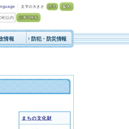
anguage
文字の大きさ
標準
拡大
記事ID検索
政情報
防犯・防災情報
まちの文化財