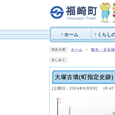
ホーム
くらし
ホーム
観光・文化
現在位置
あしあと
大塚古墳(町指定史跡)
[公開日：
2024年8月9日
]
ID:47