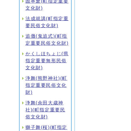
固寧倉(町指定重要
文化財)
法成就講(町指定重
要民俗文化財)
追儺(鬼追式)(町指
定重要民俗文化財)
かくしほちょじ(県
指定重要無形民俗
文化財)
浄舞(熊野神社)(町
指定重要民俗文化
財)
浄舞(余田大歳神
社)(町指定重要民
俗文化財)
獅子舞(桜)(町指定