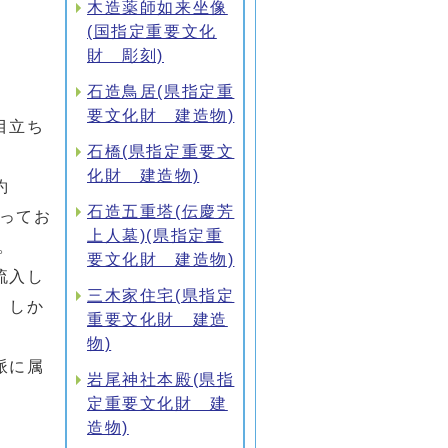
木造薬師如来坐像
(国指定重要文化
財 彫刻)
石造鳥居(県指定重
要文化財 建造物)
目立ち
石橋(県指定重要文
化財 建造物)
約
石造五重塔(伝慶芳
なってお
上人墓)(県指定重
。
要文化財 建造物)
流入し
三木家住宅(県指定
。しか
重要文化財 建造
物)
派に属
岩尾神社本殿(県指
定重要文化財 建
造物)