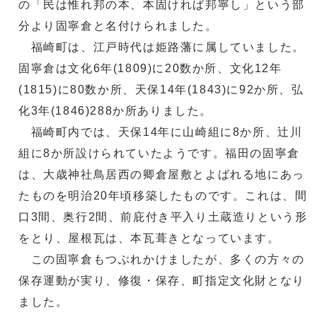
の「民は惟れ邦の本、本固ければ邦寧し」という部
分より固寧倉と名付けられました。
福崎町は、江戸時代は姫路藩に属していました。
固寧倉は文化6年(1809)に20数か所、文化12年
(1815)に80数か所、天保14年(1843)に92か所、弘
化3年(1846)288か所ありました。
福崎町内では、天保14年に山崎組に8か所、辻川
組に8か所設けられていたようです。福田の固寧倉
は、大歳神社鳥居西の卿倉屋敷とよばれる地にあっ
たものを明治20年頃移築したものです。これは、間
口3間、奥行2間、前庇付き平入り土蔵造りという形
をとり、屋根瓦は、本瓦葺きとなっています。
この固寧倉もつぶれかけましたが、多くの方々の
保存運動が実り、修復・保存、町指定文化財となり
ました。