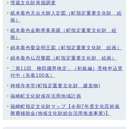
埋蔵文化財発掘調査
紙本着色天台大師入定図（町指定重要文化財 絵
画）
紙本着色金剛界曼荼羅（町指定重要文化財 絵
画）
絹本着色愛染明王図（町指定重要文化財 絵画）
絹本着色仏涅槃図（町指定重要文化財 絵画）
「第11回 柳田國男検定」（初級編）受検申込受
付中（先着100名）
神積寺本堂(町指定重要文化財 建造物)
福崎町文化財保存活用地域計画
福崎町指定文化財マップ【令和7年度文化芸術振
興費補助金(地域文化財総合活用推進事業)】