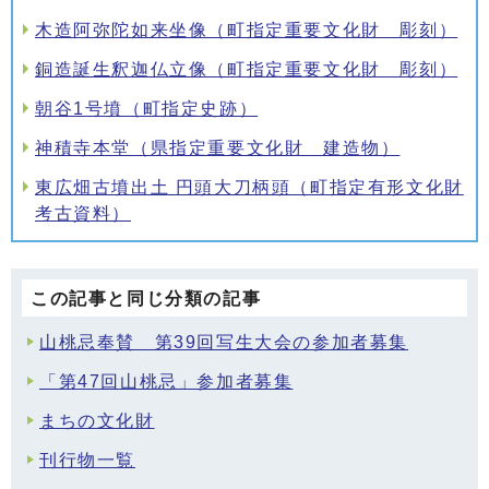
木造阿弥陀如来坐像（町指定重要文化財 彫刻）
銅造誕生釈迦仏立像（町指定重要文化財 彫刻）
朝谷1号墳（町指定史跡）
神積寺本堂（県指定重要文化財 建造物）
東広畑古墳出土 円頭大刀柄頭（町指定有形文化財
考古資料）
この記事と同じ分類の記事
山桃忌奉賛 第39回写生大会の参加者募集
「第47回山桃忌」参加者募集
まちの文化財
刊行物一覧