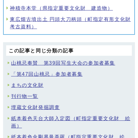
神積寺本堂（県指定重要文化財 建造物）
東広畑古墳出土 円頭大刀柄頭（町指定有形文化財
考古資料）
この記事と同じ分類の記事
山桃忌奉賛 第39回写生大会の参加者募集
「第47回山桃忌」参加者募集
まちの文化財
刊行物一覧
埋蔵文化財発掘調査
紙本着色天台大師入定図（町指定重要文化財 絵
画）
紙本着色金剛界曼荼羅（町指定重要文化財 絵