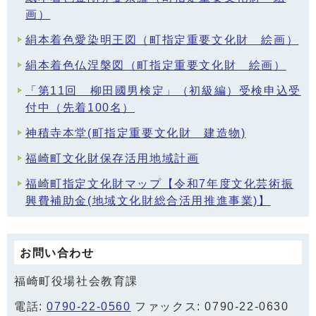
画）
絹本着色愛染明王図（町指定重要文化財 絵画）
絹本着色仏涅槃図（町指定重要文化財 絵画）
「第11回 柳田國男検定」（初級編）受検申込受
付中（先着100名）
神積寺本堂(町指定重要文化財 建造物)
福崎町文化財保存活用地域計画
福崎町指定文化財マップ【令和7年度文化芸術振
興費補助金(地域文化財総合活用推進事業)】
お問い合わせ
福崎町役場社会教育課
電話:
0790-22-0560
ファックス: 0790-22-0630