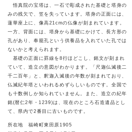
悟真院の宝塔は、一石で彫成された基礎と塔身の
みの残欠で、笠を失っています。塔身の正面には、
蓮華座上に、像高21cmの仏像が刻まれています。
一方、背面には、塔身から基礎にかけて、長方形の
孔があり、奉籠孔という供養品を入れていた孔では
ないかと考えられます。
基礎の正面に罫線を8行ほどこし、銘文が刻まれ
ていて、造立の意図がわかります。「尺迦仏滅後二
千二百年」と、釈迦入滅後の年数が刻まれており、
仏滅紀年塔といわれるめずらしいものです。全国で
も十数例しか知られていません。また、造立の紀年
銘(暦仁2年・1239)は、現在のところ石造遺品とし
て、県内で2番目に古いものです。
所在地 福崎町東田原1905