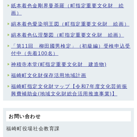
紙本着色金剛界曼荼羅（町指定重要文化財 絵
画）
絹本着色愛染明王図（町指定重要文化財 絵画）
絹本着色仏涅槃図（町指定重要文化財 絵画）
「第11回 柳田國男検定」（初級編）受検申込受
付中（先着100名）
神積寺本堂(町指定重要文化財 建造物)
福崎町文化財保存活用地域計画
福崎町指定文化財マップ【令和7年度文化芸術振
興費補助金(地域文化財総合活用推進事業)】
お問い合わせ
福崎町役場社会教育課