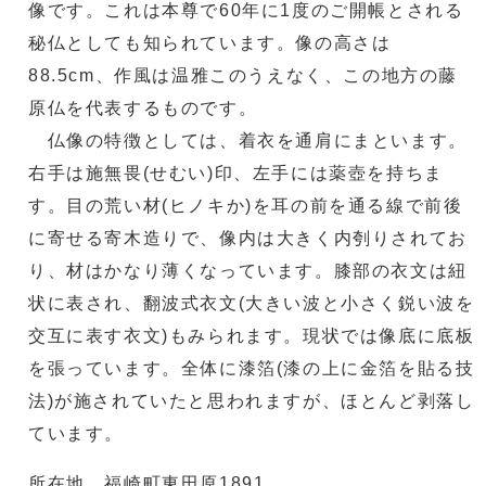
像です。これは本尊で60年に1度のご開帳とされる
秘仏としても知られています。像の高さは
88.5cm、作風は温雅このうえなく、この地方の藤
原仏を代表するものです。
仏像の特徴としては、着衣を通肩にまといます。
右手は施無畏(せむい)印、左手には薬壺を持ちま
す。目の荒い材(ヒノキか)を耳の前を通る線で前後
に寄せる寄木造りで、像内は大きく内刳りされてお
り、材はかなり薄くなっています。膝部の衣文は紐
状に表され、翻波式衣文(大きい波と小さく鋭い波を
交互に表す衣文)もみられます。現状では像底に底板
を張っています。全体に漆箔(漆の上に金箔を貼る技
法)が施されていたと思われますが、ほとんど剥落し
ています。
所在地 福崎町東田原1891