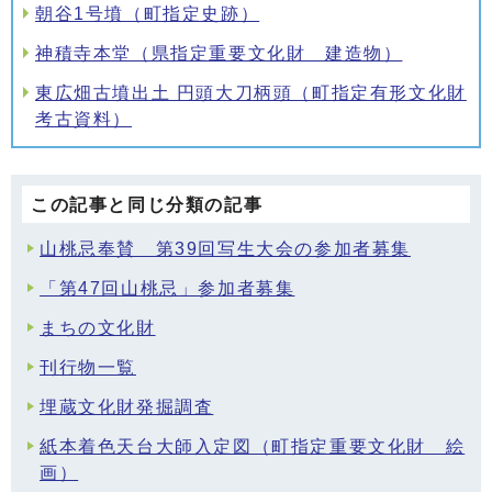
朝谷1号墳（町指定史跡）
神積寺本堂（県指定重要文化財 建造物）
東広畑古墳出土 円頭大刀柄頭（町指定有形文化財
考古資料）
この記事と同じ分類の記事
山桃忌奉賛 第39回写生大会の参加者募集
「第47回山桃忌」参加者募集
まちの文化財
刊行物一覧
埋蔵文化財発掘調査
紙本着色天台大師入定図（町指定重要文化財 絵
画）